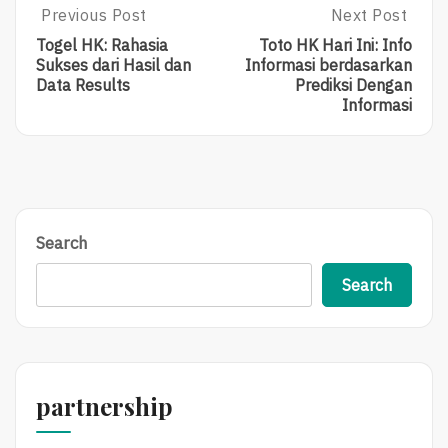
Post
Previous Post
Next Post
Previous
Next
Post:
Post:
navigation
Togel HK: Rahasia
Toto HK Hari Ini: Info
Togel
Toto
Sukses dari Hasil dan
Informasi berdasarkan
HK:
HK
Data Results
Prediksi Dengan
Rahasia
Hari
Informasi
Sukses
Ini:
Dari
Info
Hasil
Informasi
Dan
Berdasarkan
Data
Prediksi
Results
Dengan
Informasi
Search
Search
partnership