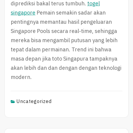
diprediksi bakal terus tumbuh.
togel
singapore
Pemain semakin sadar akan
pentingnya memantau hasil pengeluaran
Singapore Pools secara real-time, sehingga
mereka bisa mengambil putusan yang lebih
tepat dalam permainan. Trend ini bahwa
masa depan jika toto Singapura tampaknya
akan lebih dan dan dengan dengan teknologi
modern.
Uncategorized