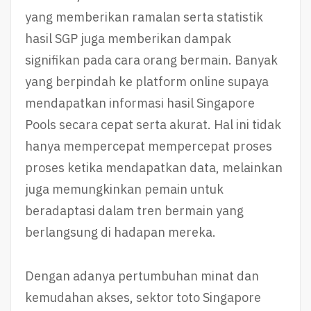
yang memberikan ramalan serta statistik
hasil SGP juga memberikan dampak
signifikan pada cara orang bermain. Banyak
yang berpindah ke platform online supaya
mendapatkan informasi hasil Singapore
Pools secara cepat serta akurat. Hal ini tidak
hanya mempercepat mempercepat proses
proses ketika mendapatkan data, melainkan
juga memungkinkan pemain untuk
beradaptasi dalam tren bermain yang
berlangsung di hadapan mereka.
Dengan adanya pertumbuhan minat dan
kemudahan akses, sektor toto Singapore