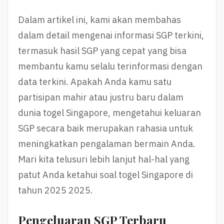
Dalam artikel ini, kami akan membahas
dalam detail mengenai informasi SGP terkini,
termasuk hasil SGP yang cepat yang bisa
membantu kamu selalu terinformasi dengan
data terkini. Apakah Anda kamu satu
partisipan mahir atau justru baru dalam
dunia togel Singapore, mengetahui keluaran
SGP secara baik merupakan rahasia untuk
meningkatkan pengalaman bermain Anda.
Mari kita telusuri lebih lanjut hal-hal yang
patut Anda ketahui soal togel Singapore di
tahun 2025 2025.
Pengeluaran SGP Terbaru