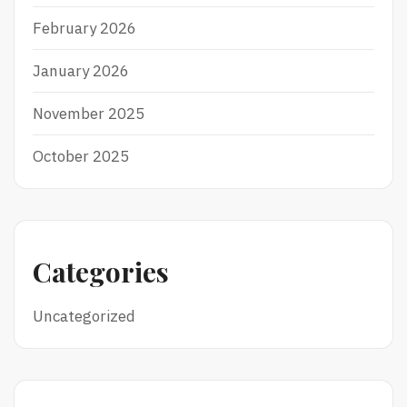
February 2026
January 2026
November 2025
October 2025
Categories
Uncategorized