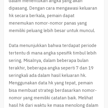
dalam menentukan angka yang akan
dipasang. Dengan cara mengawasi keluaran
hk secara berkala, pemain dapat
menemukan nomor-nomor panas yang
memiliki peluang lebih besar untuk muncul.
Data menunjukkan bahwa terdapat periode
tertentu di mana angka spesifik timbul lebih
sering. Misalnya, dalam beberapa bulan
terakhir, beberapa angka seperti 7 dan 19
seringkali ada dalam hasil keluaran hk.
Menggunakan data hk yang tepat, pemain
bisa membuat strategi berdasarkan nomor-
nomor yang memiliki catatan baik. Melihat
hasil hk dari waktu ke masa menolong dalam