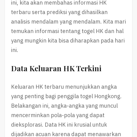
ini, kita akan membahas informasi HK
terbaru serta prediksi yang dihasilkan
analisis mendalam yang mendalam. Kita mari
temukan informasi tentang togel HK dan hal
yang mungkin kita bisa diharapkan pada hari
ini.
Data Keluaran HK Terkini
Keluaran HK terbaru menunjukkan angka
yang penting bagi penggila togel Hongkong.
Belakangan ini, angka-angka yang muncul
mencerminkan pola-pola yang dapat
dieksplorasi. Data HK ini krusial untuk
dijadikan acuan karena dapat menawarkan