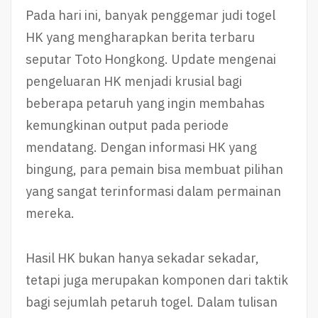
Pada hari ini, banyak penggemar judi togel
HK yang mengharapkan berita terbaru
seputar Toto Hongkong. Update mengenai
pengeluaran HK menjadi krusial bagi
beberapa petaruh yang ingin membahas
kemungkinan output pada periode
mendatang. Dengan informasi HK yang
bingung, para pemain bisa membuat pilihan
yang sangat terinformasi dalam permainan
mereka.
Hasil HK bukan hanya sekadar sekadar,
tetapi juga merupakan komponen dari taktik
bagi sejumlah petaruh togel. Dalam tulisan