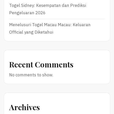
Togel Sidney: Kesempatan dan Prediksi
Pengeluaran 2026
Menelusuri Togel Macau Macau: Keluaran
Official yang Diketahui
Recent Comments
No comments to show.
Archives