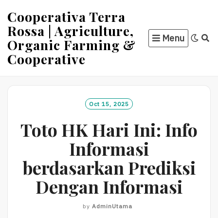
Skip
Cooperativa Terra
to
Rossa | Agriculture,
content
Menu
Organic Farming &
Cooperative
Oct 15, 2025
Toto HK Hari Ini: Info
Informasi
berdasarkan Prediksi
Dengan Informasi
by
AdminUtama