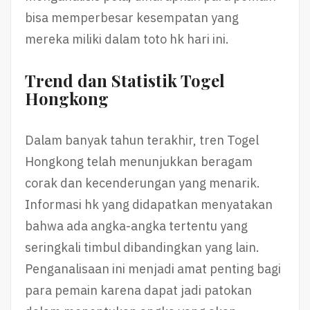
bisa memperbesar kesempatan yang
mereka miliki dalam toto hk hari ini.
Trend dan Statistik Togel
Hongkong
Dalam banyak tahun terakhir, tren Togel
Hongkong telah menunjukkan beragam
corak dan kecenderungan yang menarik.
Informasi hk yang didapatkan menyatakan
bahwa ada angka-angka tertentu yang
seringkali timbul dibandingkan yang lain.
Penganalisaan ini menjadi amat penting bagi
para pemain karena dapat jadi patokan