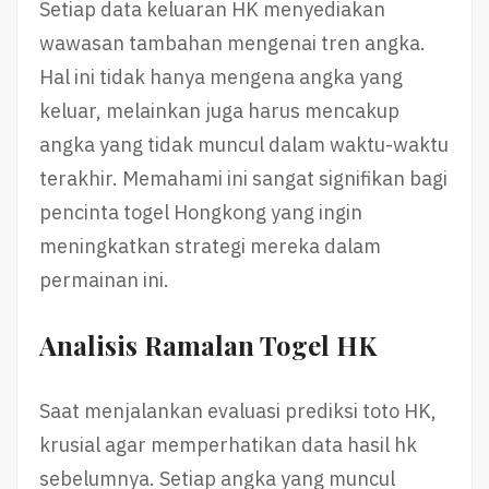
Setiap data keluaran HK menyediakan
wawasan tambahan mengenai tren angka.
Hal ini tidak hanya mengena angka yang
keluar, melainkan juga harus mencakup
angka yang tidak muncul dalam waktu-waktu
terakhir. Memahami ini sangat signifikan bagi
pencinta togel Hongkong yang ingin
meningkatkan strategi mereka dalam
permainan ini.
Analisis Ramalan Togel HK
Saat menjalankan evaluasi prediksi toto HK,
krusial agar memperhatikan data hasil hk
sebelumnya. Setiap angka yang muncul