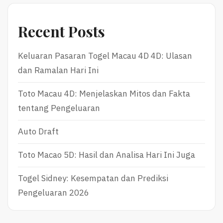
Recent Posts
Keluaran Pasaran Togel Macau 4D 4D: Ulasan
dan Ramalan Hari Ini
Toto Macau 4D: Menjelaskan Mitos dan Fakta
tentang Pengeluaran
Auto Draft
Toto Macao 5D: Hasil dan Analisa Hari Ini Juga
Togel Sidney: Kesempatan dan Prediksi
Pengeluaran 2026