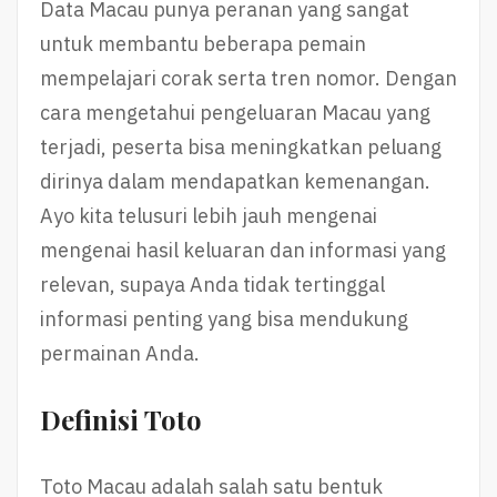
Data Macau punya peranan yang sangat
untuk membantu beberapa pemain
mempelajari corak serta tren nomor. Dengan
cara mengetahui pengeluaran Macau yang
terjadi, peserta bisa meningkatkan peluang
dirinya dalam mendapatkan kemenangan.
Ayo kita telusuri lebih jauh mengenai
mengenai hasil keluaran dan informasi yang
relevan, supaya Anda tidak tertinggal
informasi penting yang bisa mendukung
permainan Anda.
Definisi Toto
Toto Macau adalah salah satu bentuk