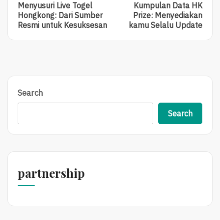
Post:
Post:
navigation
Menyusuri Live Togel
Kumpulan Data HK
Menyusuri
Kumpulan
Hongkong: Dari Sumber
Prize: Menyediakan
Live
Data
Resmi untuk Kesuksesan
kamu Selalu Update
Togel
HK
Hongkong:
Prize:
Dari
Menyediakan
Sumber
Kamu
Resmi
Selalu
Untuk
Update
Kesuksesan
Search
Search
partnership