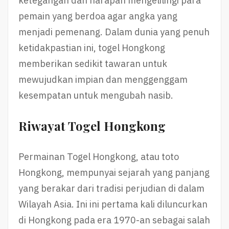
ketegangan dan harapan mengelilingi para
pemain yang berdoa agar angka yang
menjadi pemenang. Dalam dunia yang penuh
ketidakpastian ini, togel Hongkong
memberikan sedikit tawaran untuk
mewujudkan impian dan menggenggam
kesempatan untuk mengubah nasib.
Riwayat Togel Hongkong
Permainan Togel Hongkong, atau toto
Hongkong, mempunyai sejarah yang panjang
yang berakar dari tradisi perjudian di dalam
Wilayah Asia. Ini ini pertama kali diluncurkan
di Hongkong pada era 1970-an sebagai salah