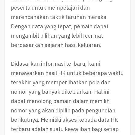
peserta untuk mempelajari dan
merencanakan taktik taruhan mereka.
Dengan data yang tepat, pemain dapat
mengambil pilihan yang lebih cermat
berdasarkan sejarah hasil keluaran.
Didasarkan informasi terbaru, kami
menawarkan hasil HK untuk beberapa waktu
terakhir yang memperlihatkan pola dan
nomor yang banyak dikeluarkan. Hal ini
dapat menolong pemain dalam memilih
nomor yang akan dipilih pada pengundian
berikutnya. Memiliki akses kepada data HK
terbaru adalah suatu kewajiban bagi setiap