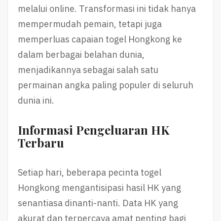
melalui online. Transformasi ini tidak hanya
mempermudah pemain, tetapi juga
memperluas capaian togel Hongkong ke
dalam berbagai belahan dunia,
menjadikannya sebagai salah satu
permainan angka paling populer di seluruh
dunia ini.
Informasi Pengeluaran HK
Terbaru
Setiap hari, beberapa pecinta togel
Hongkong mengantisipasi hasil HK yang
senantiasa dinanti-nanti. Data HK yang
akurat dan terpercaya amat penting bagi