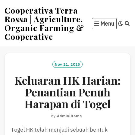
Skip
Cooperativa Terra
to
Rossa | Agriculture,
content
Menu
Organic Farming &
Cooperative
Nov 21, 2025
Keluaran HK Harian:
Penantian Penuh
Harapan di Togel
by
AdminUtama
Togel HK telah menjadi sebuah bentuk