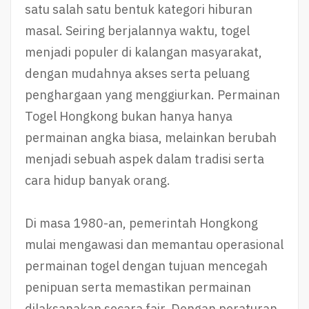
satu salah satu bentuk kategori hiburan
masal. Seiring berjalannya waktu, togel
menjadi populer di kalangan masyarakat,
dengan mudahnya akses serta peluang
penghargaan yang menggiurkan. Permainan
Togel Hongkong bukan hanya hanya
permainan angka biasa, melainkan berubah
menjadi sebuah aspek dalam tradisi serta
cara hidup banyak orang.
Di masa 1980-an, pemerintah Hongkong
mulai mengawasi dan memantau operasional
permainan togel dengan tujuan mencegah
penipuan serta memastikan permainan
dilaksanakan secara fair. Dengan peraturan