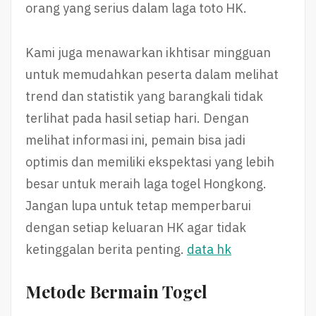
orang yang serius dalam laga toto HK.
Kami juga menawarkan ikhtisar mingguan
untuk memudahkan peserta dalam melihat
trend dan statistik yang barangkali tidak
terlihat pada hasil setiap hari. Dengan
melihat informasi ini, pemain bisa jadi
optimis dan memiliki ekspektasi yang lebih
besar untuk meraih laga togel Hongkong.
Jangan lupa untuk tetap memperbarui
dengan setiap keluaran HK agar tidak
ketinggalan berita penting.
data hk
Metode Bermain Togel